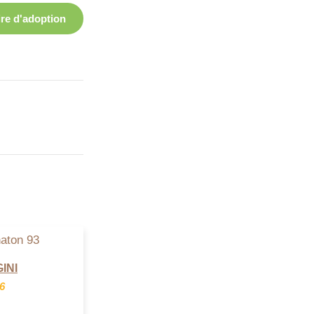
re d'adoption
GINI
26