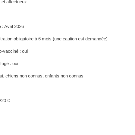
 et affectueux.
 : Avril 2026
tration obligatoire à 6 mois (une caution est demandée)
mo-vacciné : oui
fugé : oui
oui, chiens non connus, enfants non connus
 220 €