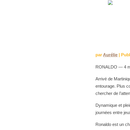
Aller
au
contenu
par
Aurélie
|
Publ
RONALDO — 4 m
Arrivé de Martiniq
entourage. Plus co
chercher de l’atten
Dynamique et plei
journées entre je
Ronaldo est un cha