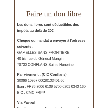
R
O
Faire un don libre
N
Les dons libres sont déductibles des
T
impôts au delà de 20€
I
Chèque ou mandat à envoyer à l’adresse
È
suivante :
R
GAMELLES SANS FRONTIERE
40 bis rue du Général Mangin
E
78700 CONFLANS Sainte Honorine
Par virement : (CIC Conflans)
30066 10957 00020103401 60
Iban : FR76 3006 6109 5700 0201 0340 160
BIC : CMCIFRPP
Via Paypal