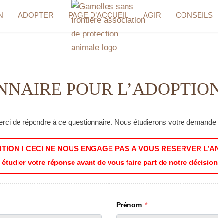
G
N
ADOPTER
PAGE D’ACCUEIL
AGIR
CONSEILS
A
M
E
L
NNAIRE POUR L’ADOPTION
L
E
Merci de répondre à ce questionnaire. Nous étudierons votre demande
S
S
NTION ! CECI NE NOUS ENGAGE
PAS
A VOUS RESERVER L’AN
A
udier votre réponse avant de vous faire part de notre décisio
N
S
Prénom
F