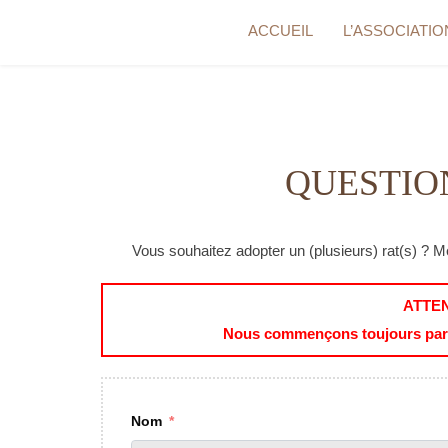
Aller
ACCUEIL
L’ASSOCIATIO
au
contenu
QUESTIO
Vous souhaitez adopter un (plusieurs) rat(s) ? 
ATTE
Nous commençons toujours par ét
Nom