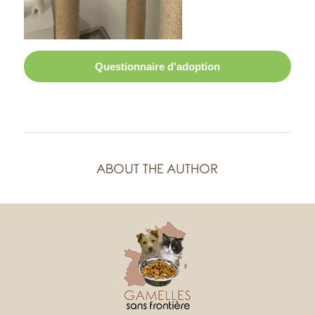
R
O
N
Questionnaire d'adoption
T
I
È
R
ABOUT THE AUTHOR
E